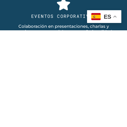
EVENTOS CORPORATIVOS
ES
Colaboración en presentaciones, charlas y
reuniones empresariales con profesionalidad
y elegancia.
OBTENER INFORMACIÓN
Contáctanos
Home