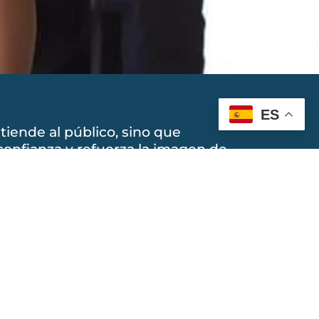
ES
tiende al público, sino que
onfianza y refuerza la imagen de
fato de Congresos en BCN
promiso y atención personalizada
le sume al éxito de tu evento.