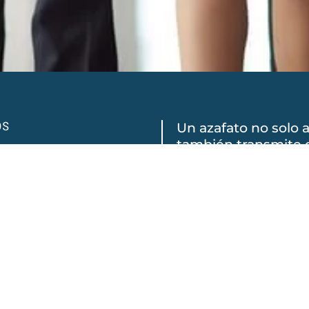
OS
Un azafato no solo a
también transmite c
dad y
tu empresa. En
Aza
trabajamos con com
para que cada detal
en
VER SERVICIOS