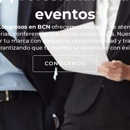
eventos
Congresos en BCN
ofrecemos servicios de aten
rias, conferencias y eventos corporativos. Nue
 tu marca con elegancia, responsabilidad y tr
rantizando que tu evento se desarrolle con éxi
CONÓCENOS