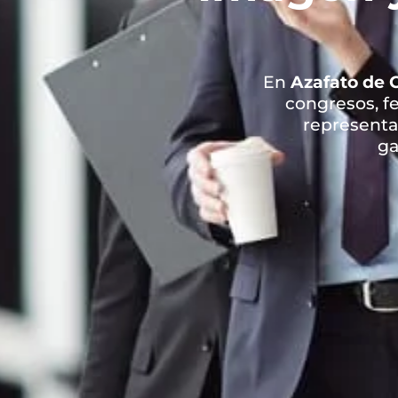
En
Azafato de 
congresos, fe
representar
ga